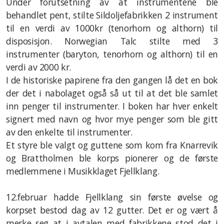
Under forutsetning av at instrumentene ble
behandlet pent, stilte Sildoljefabrikken 2 instrument
2022
til en verdi av 1000kr (tenorhorn og althorn) til
2021
disposisjon. Norwegian Talc stilte med 3
instrumenter (baryton, tenorhorn og althorn) til en
2020
verdi av 2000 kr.
I de historiske papirene fra den gangen lå det en bok
2019
der det i nabolaget også så ut til at det ble samlet
2018
inn penger til instrumenter. I boken har hver enkelt
signert med navn og hvor mye penger som ble gitt
2017
av den enkelte til instrumenter.
Et styre ble valgt og guttene som kom fra Knarrevik
2016
og Brattholmen ble korps pionerer og de første
2015
medlemmene i Musikklaget Fjellklang.
2014
12.februar hadde Fjellklang sin første øvelse og
korpset bestod dag av 12 gutter. Det er og vært å
2013
merke seg at i avtalen med fabrikkene stod det i