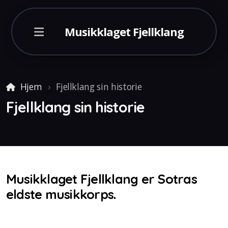
Musikklaget Fjellklang
Hjem
Fjellklang sin historie
Fjellklang sin historie
Italia 2026
Musikklaget Fjellklang er Sotras
eldste musikkorps.
England 2024
Malaga 2022