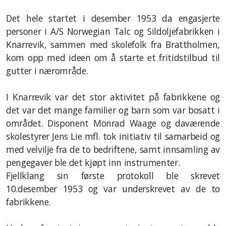
Italia 2019
Det hele startet i desember 1953 da engasjerte
personer i A/S Norwegian Talc og Sildoljefabrikken i
Danmark 2016
Knarrevik, sammen med skolefolk fra Brattholmen,
England 2013
kom opp med ideen om å starte et fritidstilbud til
gutter i nærområde.
Gøteborg 2012
I Knarrevik var det stor aktivitet på fabrikkene og
det var det mange familier og barn som var bosatt i
området. Disponent Monrad Waage og daværende
Fjellklang sin historie
skolestyrer Jens Lie mfl. tok initiativ til samarbeid og
med velvilje fra de to bedriftene, samt innsamling av
Styret og verv
pengegaver ble det kjøpt inn instrumenter.
Galleri
Fjellklang sin første protokoll ble skrevet
10.desember 1953 og var underskrevet av de to
2024
fabrikkene.
2023