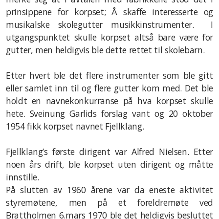
prinsippene for korpset; Å skaffe interesserte og
2012
musikalske skolegutter musikkinstrumenter.
I
Gamle Bilder
utgangspunktet skulle korpset altså bare være for
gutter, men heldigvis ble dette rettet til skolebarn.
Spill med oss
Etter hvert ble det flere instrumenter som ble gitt
Kontakt oss
eller samlet inn til og flere gutter kom med. Det ble
holdt en navnekonkurranse på hva korpset skulle
hete. Sveinung Garlids forslag vant og 20 oktober
1954 fikk korpset navnet Fjellklang.
Fjellklang’s første dirigent var Alfred Nielsen. Etter
noen års drift, ble korpset uten dirigent og måtte
innstille.
På slutten av 1960 årene var da eneste aktivitet
styremøtene, men på et foreldremøte ved
Brattholmen 6.mars 1970 ble det heldigvis besluttet